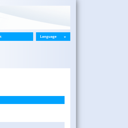
t
Language