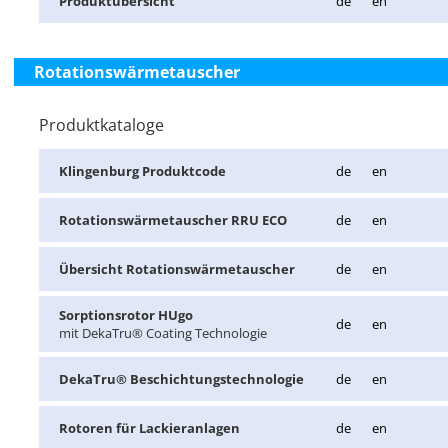
Pro­dukt­über­sicht
de
en
Rotationswärmetauscher
Produktkataloge
Klin­gen­burg Pro­dukt­code
de
en
Ro­ta­ti­ons­wär­me­tau­scher RRU ECO
de
en
Über­sicht Ro­ta­ti­ons­wär­me­tau­scher
de
en
Sorp­ti­ons­ro­tor HUgo
de
en
mit De­kaT­ru® Coa­ting Tech­no­lo­gie
De­kaT­ru® Be­schich­tungs­tech­no­lo­gie
de
en
Ro­to­ren für La­ckier­an­la­gen
de
en