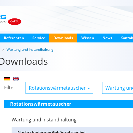
Referenzen
Service
Downloads
Wissen
News
Kontak
e
Wartung und Instandhaltung
Downloads
Filter:
Rotationswärmetauscher
Wartung un
Rotationswärmetauscher
Wartung und Instandhaltung
Nach­schmie­rung Ge­häu­sel­ager bei