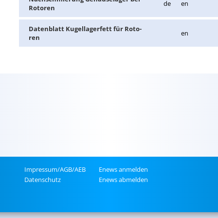
de
en
Ro­to­ren
Da­ten­blatt Ku­gel­la­ger­fett für Ro­to­
en
ren
Im­pres­sum/AGB/AEB
Enews an­mel­den
Da­ten­schutz
Enews ab­mel­den