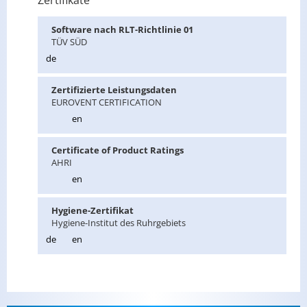
Zertifikate
Soft­ware nach RLT-Richt­li­nie 01
TÜV SÜD
de
Zer­ti­fi­zier­te Leis­tungs­da­ten
EU­RO­VENT CER­TI­FI­CA­TI­ON
en
Cer­ti­fi­ca­te of Pro­duct Ra­tings
AHRI
en
Hy­gie­ne-Zer­ti­fi­kat
Hy­gie­ne-In­sti­tut des Ruhr­ge­biets
de
en