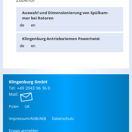
Zubehör
Aus­wahl und Di­men­sio­nie­rung von Spül­kam­
mer bei Ro­to­ren
de
en
Klin­gen­burg An­triebs­rie­men Powert­wist
de
en
Klin­gen­burg GmbH
Tel: +49 2043 96 36 0
Mail:
Polen
UK
Im­pres­sum/AGB/AEB
Da­ten­schutz
Enews an­mel­den