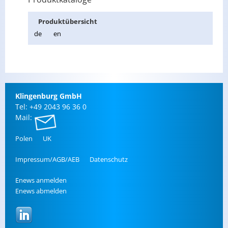
Pro­dukt­über­sicht
de
en
Klin­gen­burg GmbH
Tel: +49 2043 96 36 0
Mail:
Polen
UK
Im­pres­sum/AGB/AEB
Da­ten­schutz
Enews an­mel­den
Enews ab­mel­den