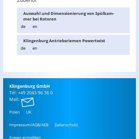
Zubehör
Aus­wahl und Di­men­sio­nie­rung von Spül­kam­
mer bei Ro­to­ren
de
en
Klin­gen­burg An­triebs­rie­men Powert­wist
de
en
Klin­gen­burg GmbH
Tel: +49 2043 96 36 0
Mail:
Polen
UK
Im­pres­sum/AGB/AEB
Da­ten­schutz
Enews an­mel­den