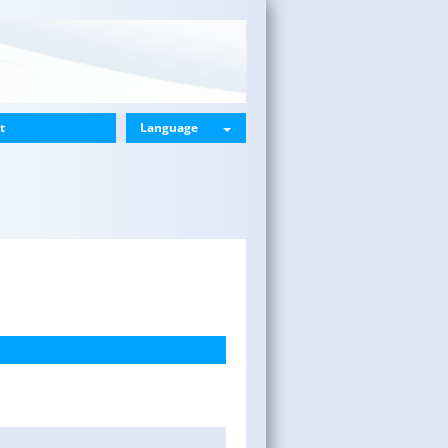
t
Language