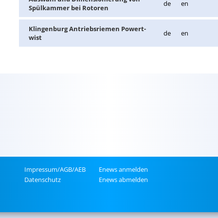
de
en
Spül­kam­mer bei Ro­to­ren
Klin­gen­burg An­triebs­rie­men Powert­
de
en
wist
Im­pres­sum/AGB/AEB
Enews an­mel­den
Da­ten­schutz
Enews ab­mel­den