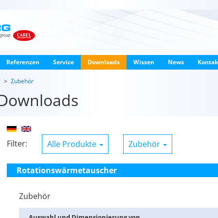
Referenzen
Service
Downloads
Wissen
News
Kontak
e
Zubehör
Downloads
Filter:
Alle Produkte
Zubehör
Rotationswärmetauscher
Zubehör
Aus­wahl und Di­men­sio­nie­rung von