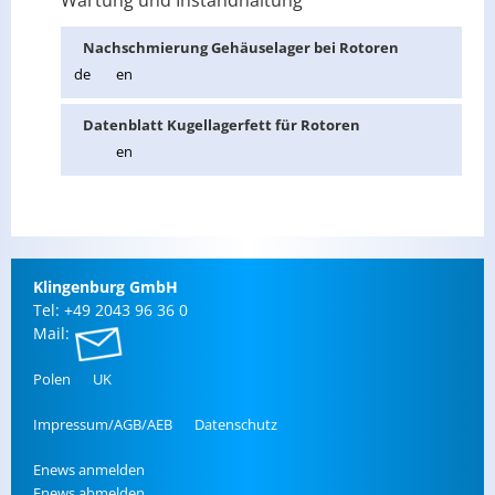
Wartung und Instandhaltung
Nach­schmie­rung Ge­häu­sel­ager bei Ro­to­ren
de
en
Da­ten­blatt Ku­gel­la­ger­fett für Ro­to­ren
en
Klin­gen­burg GmbH
Tel: +49 2043 96 36 0
Mail:
Polen
UK
Im­pres­sum/AGB/AEB
Da­ten­schutz
Enews an­mel­den
Enews ab­mel­den