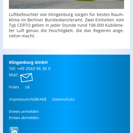
Luft­be­feuch­ter von Klin­gen­burg sor­gen für bes­tes Raum­
kli­ma im Ber­li­ner Bun­des­kanz­ler­amt. Zwei Ein­hei­ten vom
Typ CERTO geben in jeder Stun­de rund 108.000 Ku­bik­me­
ter Luft genau die Feuch­tig­keit, die das Re­gie­ren an­ge­
nehm macht.
Klin­gen­burg GmbH
Tel: +49 2043 96 36 0
Mail:
Polen
UK
Im­pres­sum/AGB/AEB
Da­ten­schutz
Enews an­mel­den
Enews ab­mel­den