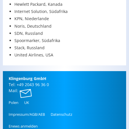
Hewlett Packard, Kanada
Internet Solution, Südafrika
KPN, Niederlande
Noris, Deutschland
SDN, Russland
Spoormarker, Südafrika
Stack, Russland
United Airlines, USA
Klin­gen­burg GmbH
Tel: +49 2043 96 36 0
Mail:
Polen
UK
Im­pres­sum/AGB/AEB
Da­ten­schutz
Enews an­mel­den