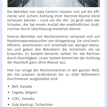
Die Be­trei­ber von Data Cen­tern müs­sen sich auf die ef­fi­
zi­en­te und si­che­re Küh­lung ihrer Rech­ner-Räu­me blind
ver­las­sen kön­nen – rund um die Uhr. Zu groß wäre der
Scha­den, der bei einem Aus­fall der emp­find­li­chen Groß­
rech­ner durch Über­hit­zung ent­ste­hen könn­te.
Di­ver­se Be­trei­ber von Re­chen­zen­tren ver­las­sen sich auf
Ro­ta­ti­ons­wär­me­tau­scher von Klin­gen­burg. Sie sind hoch­
ef­fi­zi­ent, amor­ti­sie­ren sich in­ner­halb von we­ni­gen Mo­na­
ten und geben den Be­trei­bern die Si­cher­heit, die sie
brau­chen. Es be­steht kei­ner­lei Ge­fahr für die Rech­ner
durch Feuch­tig­keit. Unser Sys­tem kommt bei der Küh­lung
der Raum­luft ganz ohne Was­ser aus.
Hier nur ei­ni­ge der Rech­nen­zen­tren in der gan­zen Welt,
die mit un­se­ren Groß­ro­to­ren bis zu 6000 Mil­li­me­tern
Durch­mes­ser aus­ge­stat­tet sind:
Bell, Kanada
Cegeka, Belgien
CSEC, Kanada
Doly Nastrup, Tschechien