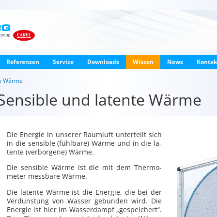
Referenzen
Service
Downloads
Wissen
News
Kontak
te Wärme
Sensible und latente Wärme
Die En­er­gie in un­se­rer Raum­luft un­ter­teilt sich
in die sen­si­ble (fühl­ba­re) Wärme und in die la­
ten­te (ver­bor­ge­ne) Wärme.
Die sen­si­ble Wärme ist die mit dem Ther­mo­
me­ter mess­ba­re Wärme.
Die la­ten­te Wärme ist die En­er­gie, die bei der
Ver­duns­tung von Was­ser ge­bun­den wird. Die
En­er­gie ist hier im Was­ser­dampf „ge­spei­chert“.