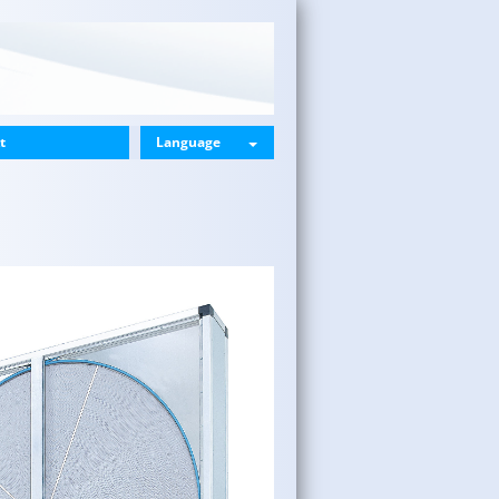
t
Language