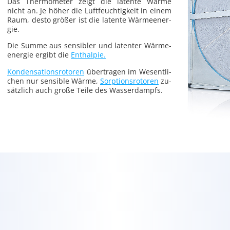
Das Ther­mo­me­ter zeigt die la­ten­te Wärme
nicht an. Je höher die Luft­feuch­tig­keit in einem
Raum, desto grö­ßer ist die la­ten­te Wär­me­en­er­
gie.
Die Summe aus sen­si­bler und la­ten­ter Wär­me­
en­er­gie er­gibt die
Ent­hal­pie.
Kon­den­sa­ti­ons­ro­to­ren
über­tra­gen im We­sent­li­
chen nur sen­si­ble Wärme,
Sorp­ti­ons­ro­to­ren
zu­
sätz­lich auch große Teile des Was­ser­dampfs.