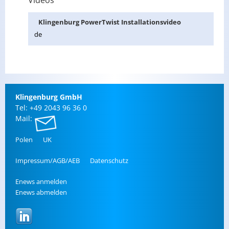
Videos
Klin­gen­burg PowerT­wist In­stal­la­ti­ons­vi­deo
de
Klin­gen­burg GmbH
Tel: +49 2043 96 36 0
Mail:
Polen
UK
Im­pres­sum/AGB/AEB
Da­ten­schutz
Enews an­mel­den
Enews ab­mel­den