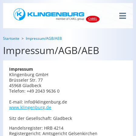
Startseite
Impressum/AGB/AEB
Impressum/AGB/AEB
Im­pres­sum
Klin­gen­burg GmbH
Brüs­se­ler Str. 77
45968 Glad­beck
Te­le­fon: +49 2043 9636 0
E-mail: info@​klingenburg.​de
www.​klingenburg.​de
Sitz der Ge­sell­schaft: Glad­beck
Han­dels­re­gis­ter: HRB 4214
Re­gis­ter­ge­richt: Amts­ge­richt Gel­sen­kir­chen