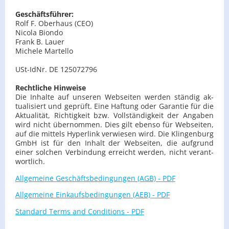
Ge­schäfts­füh­rer:
Rolf F. Ober­haus (CEO)
Ni­co­la Bi­on­do
Frank B. Lauer
Mi­che­le Mar­tel­lo
USt-Id­Nr. DE 125072796
Recht­li­che Hin­wei­se
Die In­hal­te auf un­se­ren Web­sei­ten wer­den stän­dig ak­
tua­li­siert und ge­prüft. Eine Haf­tung oder Ga­ran­tie für die
Ak­tua­li­tät, Rich­tig­keit bzw. Voll­stän­dig­keit der An­ga­ben
wird nicht über­nom­men. Dies gilt eben­so für Web­sei­ten,
auf die mit­tels Hy­per­link ver­wie­sen wird. Die Klin­gen­burg
GmbH ist für den In­halt der Web­sei­ten, die auf­grund
einer sol­chen Ver­bin­dung er­reicht wer­den, nicht ver­ant­
wort­lich.
All­ge­mei­ne Ge­schäfts­be­din­gun­gen (AGB) - PDF
All­ge­mei­ne Ein­kaufs­be­din­gun­gen (AEB) - PDF
Stan­dard Terms and Con­di­ti­ons - PDF