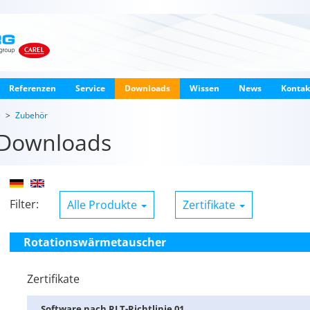
Referenzen
Service
Downloads
Wissen
News
Kontak
e
Zubehör
Downloads
Filter:
Alle Produkte
Zertifikate
Rotationswärmetauscher
Zertifikate
Soft­ware nach RLT-Richt­li­nie 01