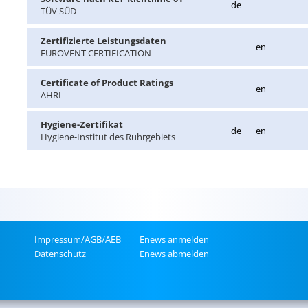
de
TÜV SÜD
Zer­ti­fi­zier­te Leis­tungs­da­ten
en
EU­RO­VENT CER­TI­FI­CA­TI­ON
Cer­ti­fi­ca­te of Pro­duct Ra­tings
en
AHRI
Hy­gie­ne-Zer­ti­fi­kat
de
en
Hy­gie­ne-In­sti­tut des Ruhr­ge­biets
Im­pres­sum/AGB/AEB
Enews an­mel­den
Da­ten­schutz
Enews ab­mel­den