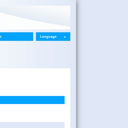
t
Language