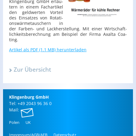
Klin­gen­burg GmbH er­läu­
tern in einem Fach­ar­ti­kel
den geld­wer­ten Vor­teil
des Ein­sat­zes von Ro­ta­ti­
ons­wär­me­tau­schern in
der Far­ben- und Lack­her­stel­lung. Mit einer Wirt­schaft­
lich­keits­be­rech­nung am Bei­spiel der Firma Axal­ta Coa­
ting.
Ar­ti­kel als PDF (1.1 MB) her­un­ter­la­den
Zur Über­sicht
Klin­gen­burg GmbH
Tel: +49 2043 96 36 0
Mail:
Polen
UK
Im­pres­sum/AGB/AEB
Da­ten­schutz