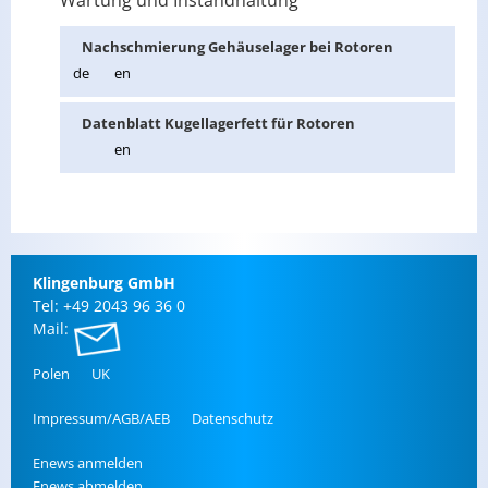
Wartung und Instandhaltung
Nach­schmie­rung Ge­häu­sel­ager bei Ro­to­ren
de
en
Da­ten­blatt Ku­gel­la­ger­fett für Ro­to­ren
en
Klin­gen­burg GmbH
Tel: +49 2043 96 36 0
Mail:
Polen
UK
Im­pres­sum/AGB/AEB
Da­ten­schutz
Enews an­mel­den
Enews ab­mel­den