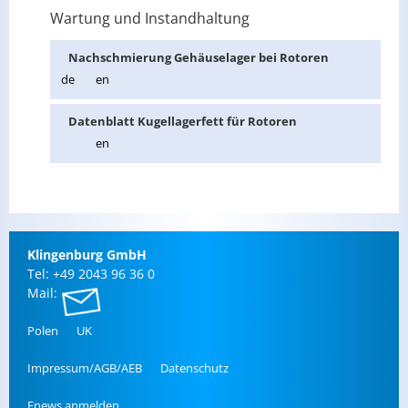
Wartung und Instandhaltung
Nach­schmie­rung Ge­häu­sel­ager bei Ro­to­ren
de
en
Da­ten­blatt Ku­gel­la­ger­fett für Ro­to­ren
en
Klin­gen­burg GmbH
Tel: +49 2043 96 36 0
Mail:
Polen
UK
Im­pres­sum/AGB/AEB
Da­ten­schutz
Enews an­mel­den