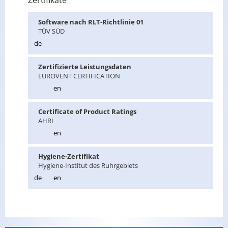
Zertifikate
Soft­ware nach RLT-Richt­li­nie 01
TÜV SÜD
de
Zer­ti­fi­zier­te Leis­tungs­da­ten
EU­RO­VENT CER­TI­FI­CA­TI­ON
en
Cer­ti­fi­ca­te of Pro­duct Ra­tings
AHRI
en
Hy­gie­ne-Zer­ti­fi­kat
Hy­gie­ne-In­sti­tut des Ruhr­ge­biets
de
en