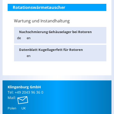
Rotationswärmetauscher
Wartung und Instandhaltung
Nach­schmie­rung Ge­häu­sel­ager bei Ro­to­ren
de
en
Da­ten­blatt Ku­gel­la­ger­fett für Ro­to­ren
en
Klin­gen­burg GmbH
Tel: +49 2043 96 36 0
Mail:
Polen
UK