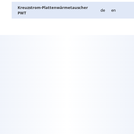
Kreuz­strom-Plat­ten­wär­me­tau­scher
de
en
PWT