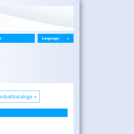
t
Language
roduktkataloge