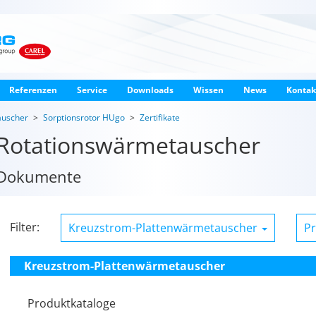
Referenzen
Service
Downloads
Wissen
News
Kontak
auscher
Sorptionsrotor HUgo
Zertifikate
Rotationswärmetauscher
Dokumente
Filter:
Kreuzstrom-Plattenwärmetauscher
P
Kreuzstrom-Plattenwärmetauscher
Produktkataloge